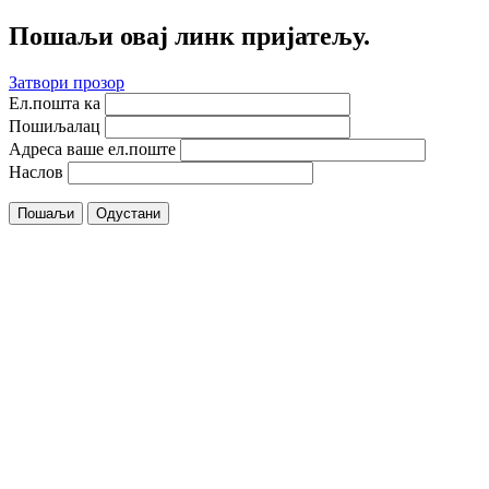
Пошаљи овај линк пријатељу.
Затвори прозор
Ел.пошта ка
Пошиљалац
Адреса ваше ел.поште
Наслов
Пошаљи
Одустани