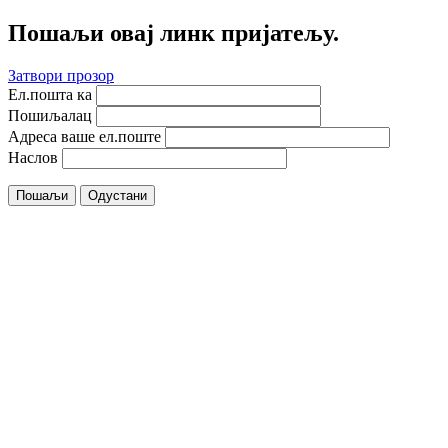
Пошаљи овај линк пријатељу.
Затвори прозор
Ел.пошта ка
Пошиљалац
Адреса ваше ел.поште
Наслов
Пошаљи
Одустани