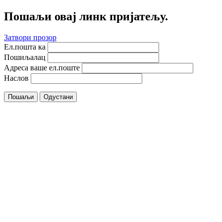
Пошаљи овај линк пријатељу.
Затвори прозор
Ел.пошта ка
Пошиљалац
Адреса ваше ел.поште
Наслов
Пошаљи
Одустани