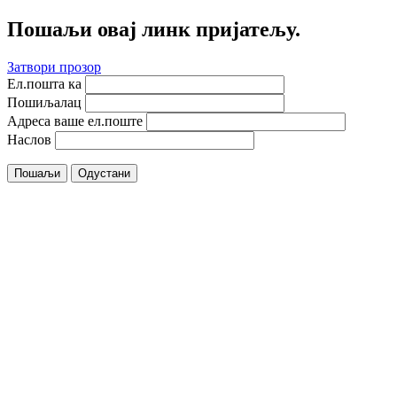
Пошаљи овај линк пријатељу.
Затвори прозор
Ел.пошта ка
Пошиљалац
Адреса ваше ел.поште
Наслов
Пошаљи
Одустани