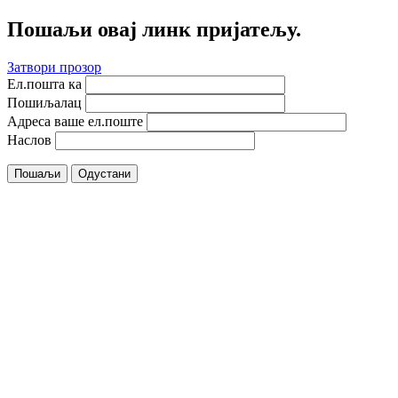
Пошаљи овај линк пријатељу.
Затвори прозор
Ел.пошта ка
Пошиљалац
Адреса ваше ел.поште
Наслов
Пошаљи
Одустани