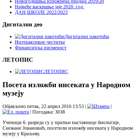
Новогодишња изложбена продаја 2019/20
Највеће васкршње јаје 2020. год.
ДАН ШКОЛЕ 2022/2023
Дигитални део
Дигитални пакетићи
Интерактивне честитке
Финансијска писменост
ЛЕТОПИС
ЛЕТОПИС
Посета изложби инсеката у Народном
музеју
Објављено петак, 22 април 2016 13:53
|
|
| Погодака: 3038
Ученици 6. разреда су у пратњи наставнице биологије,
Снежане Јовановић, посетили изложбу инсеката у Народном
музеју у Краљеву.