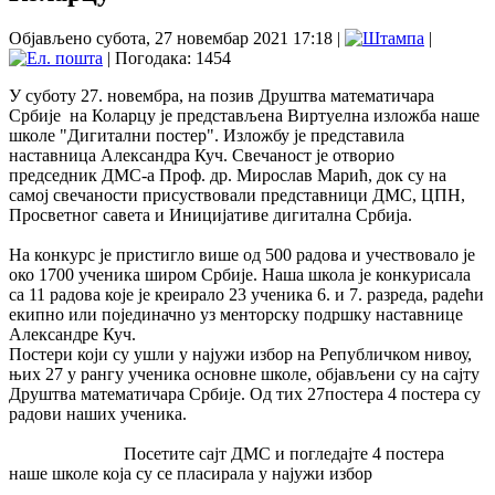
Објављено субота, 27 новембар 2021 17:18
|
|
| Погодака: 1454
У суботу 27. новембра, на позив Друштва математичара
Србије на Коларцу је представљена Виртуелна изложба наше
школе "Дигитални постер". Изложбу је представила
наставница Александра Куч. Свечаност је отворио
председник ДМС-а Проф. др. Мирослав Марић, док су на
самој свечаности присуствовали представници ДМС, ЦПН,
Просветног савета и Иницијативе дигитална Србија.
На конкурс је пристигло више од 500 радова и учествовало је
око 1700 ученика широм Србије. Наша школа је конкурисала
са 11 радова које је креирало 23 ученика 6. и 7. разреда, радећи
екипно или појединачно уз менторску подршку наставнице
Александре Куч.
Постери који су ушли у најужи избор на Републичком нивоу,
њих 27 у рангу ученика основне школе, објављени су на сајту
Друштва математичара Србије. Од тих 27постера 4 постера су
радови наших ученика.
Посетите сајт ДМС и погледајте 4 постера
наше школе која су се пласирала у најужи избор