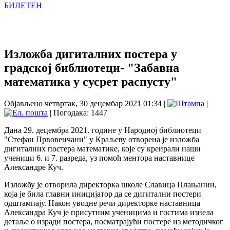
БИЛЕТЕН
Изложба дигиталних постера у
градској библиотеци- "Забавна
математика у сусрет распусту"
Објављено четвртак, 30 децембар 2021 01:34
|
|
| Погодака: 1447
Дана 29. децембра 2021. године у Народној библиотеци
"Стефан Првовенчани" у Краљеву отворена је изложба
дигиталних постера математике, које су креирали наши
ученици 6. и 7. разреда, уз помоћ ментора наставнице
Александре Куч.
Изложбу је отворила директорка школе Славица Плањанин,
која је била главни иницијатор да се дигитални постери
одштампају. Након уводне речи директорке наставница
Александра Куч је присутним ученицима и гостима изнела
детаље о изради постера, посматрајући постере из методичког