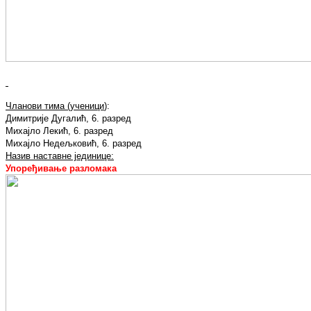
Чланови тима (ученици
):
Димитрије Дугалић, 6. разред
Михајло Лекић, 6. разред
Михајло Недељковић, 6. разред
Назив наставне јединице:
Упоређивање разломака