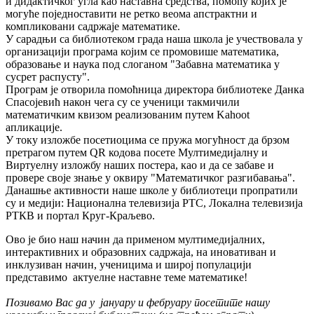
и дидактичког угла као наставна средства, помоћу којих је
могуће поједноставити не ретко веома апстрактни и
компликовани садржаје математике.
У сарадњи са библиотеком града наша школа је учествовала у
организацији програма којим се промовише математика,
образовање и наука под слоганом "Забавна математика у
сусрет распусту".
Програм је отворила помоћница директора библиотеке Данка
Спасојевић након чега су се ученици такмичили
математичким квизом реализованим путем Kahoot
апликације.
У току изложбе посетиоцима се пружа могућност да брзом
претрагом путем QR кодова посете Мултимедијалну и
Виртуелну изложбу наших постера, као и да се забаве и
провере своје знање у оквиру "Математичког разгибавања".
Данашње активности наше школе у библиотеци пропратили
су и медији: Национална телевизија РТС, Локална телевизија
РТКВ и портал Круг-Краљево.
Ово је био наш начин да применом мултимедијалних,
интерактивних и образовних садржаја, на иновативан и
инклузиван начин, ученицима и широј популацији
представимо актуелне наставне теме математике!
Позивамо Вас да у јануару и фебруару посетите нашу