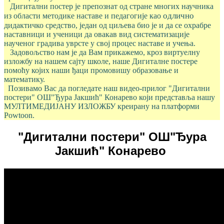
Дигитални постер је препознат од стране многих научника
одлично
из области методике наставе и педагогије као
дидактичко средство, један од циљева био је и да се охрабре
наставници и ученици да овакав вид систематизације
наученог градива уврсте у свој процес наставе и учења.
Задовољство нам је да Вам прикажемо, кроз виртуелну
изложбу на нашем сајту школе, наше Дигиталне постере
помоћу којих наши ђаци промовишу образовање и
математику.
П
озивамо Вас да погледате наш видео-прилог "Дигитални
постери" ОШ"Ђура Јакшић" Конарево који представља нашу
МУЛТИМЕДИЈАНУ ИЗЛОЖБУ креирану на платформи
Powtoon.
"Дигитални постери" ОШ"Ђура
Јакшић" Конарево