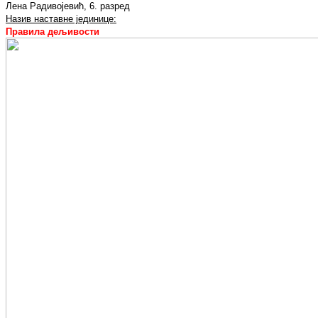
Лена Радивојевић, 6. разред
Назив наставне јединице:
Правила дељивости