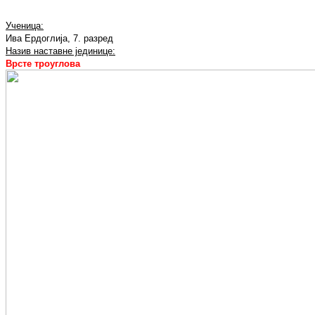
Ученица:
Ива Ердоглија, 7. разред
Назив наставне јединице:
Врсте троуглова