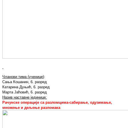
Чланови тима (ученице
):
Сања Кошанин, 6. разред
Катарина Дуњић, 6. разред
Марта Јаћовић, 6. разред
Назив наставне јединице:
Рачунске операције са разломцима-сабирање, одузимање,
множење и дељење разломака