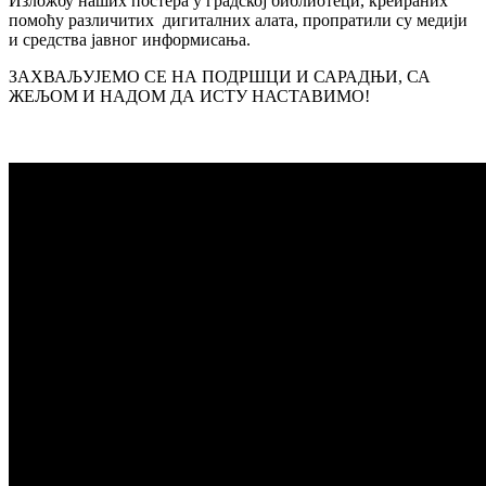
Изложбу наших постера у градској библиотеци, креираних
помоћу различитих дигиталних алата, пропратили су медији
и средства јавног информисања.
ЗАХВАЉУЈЕМО СЕ НА ПОДРШЦИ И САРАДЊИ, СА
ЖЕЉОМ И НАДОМ ДА ИСТУ НАСТАВИМО!