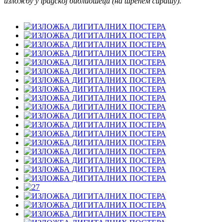
изложбу у градској библиотеци (на трећем спрату).