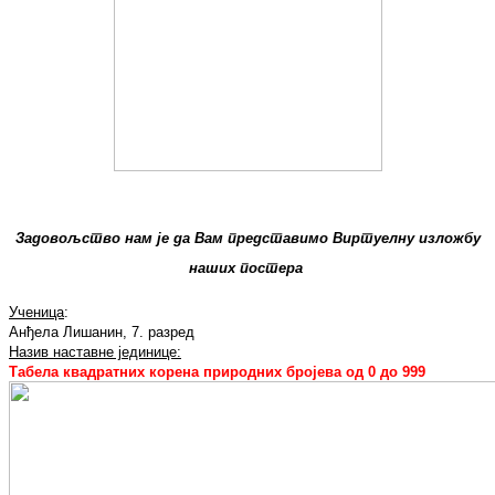
Задовољство нам је да Вам представимо Виртуелну изложбу
наших постера
Ученица
:
Анђела Лишанин, 7. разред
Назив наставне јединице:
Табела квадратних корена природних бројева од 0 до 999