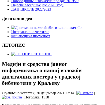
Новогодишња изложбена продаја 2019/20
Највеће васкршње јаје 2020. год.
ДАН ШКОЛЕ 2022/2023
Дигитални део
Дигитални пакетићи
Интерактивне честитке
Финансијска писменост
ЛЕТОПИС
ЛЕТОПИС
Медији и средства јавног
информисања о нашој изложби
дигиталних постера у градској
библиотеци у Краљеву
Објављено четвртак, 30 децембар 2021 22:34
|
|
| Погодака: 1518