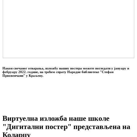
Након свечаног отварања, изложбу наших постера можете погледати у јануару и
фебруару 2022. године, на трећем спрату Народне библиотеке "Стефан
Првовенчани" у Краљеву.
Виртуелна изложба наше школе
"Дигитални постер" представљена на
Коларцу