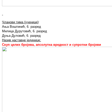
Чланови тима (ученице
):
Ања Воштинић, 6. разред
Милица Дурутовић, 6. разред
Дуња Дуловић, 6. разред
Назив наставне јединице:
Скуп целих бројева, апсолутна вредност и супротни бројеви