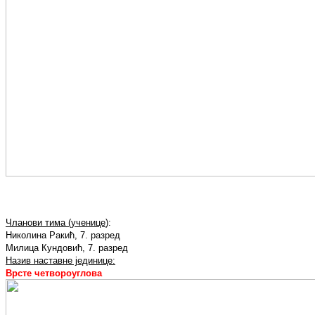
Чланови тима (ученице
):
Николина Ракић, 7. разред
Милица Кундовић, 7. разред
Назив наставне јединице:
Врсте четвороуглова