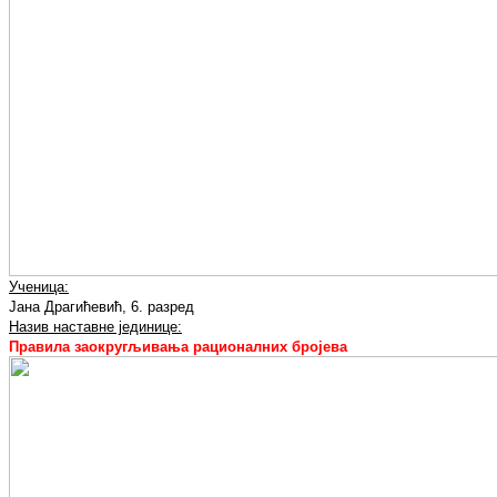
Ученица:
Јана Драгићевић, 6. разред
Назив наставне јединице:
Правила заокругљивања рационалних бројева