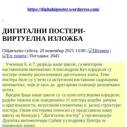
https://digitalniposter.wordpress.com/
ДИГИТАЛНИ ПОСТЕРИ-
ВИРТУЕЛНА ИЗЛОЖБА
Објављено субота, 20 новембар 2021 13:00
|
|
| Погодака: 2045
Ученици 6. и 7. разреда наше школе, са ментором
наставницом математике Александром Куч израдили су
постере помоћу расположивих дигиталних алата. Теме
постера биле су у вези са актуелним наставним садржајима
математике, чији је циљ да другарима олакшају разумевање
истих.
Вредни ђаци наше школе су са пуно ентузијазма израдили,
радећи тимски или појединачно 11 постера водећи рачуна
о оригиналности, визуелним елементима и јасној структури
постера. Овим постерима поносно су представили нашу
школу на Конкурсу "Дигитални постер" у организацији
Друштва математичара Србије уз подршку Центра за
промоцију науке.