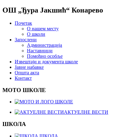
ОШ „Ђура Јакшић“ Конарево
Почетак
О нашем месту
О школи
Запослени
Администрација
Наставници
Помоћно особље
Извештаји и документа школе
Јавне набавке
Општа акта
Контакт
МОТО ШКОЛЕ
АКТУЕЛНЕ ВЕСТИ
ШКОЛА
ШКОЛА