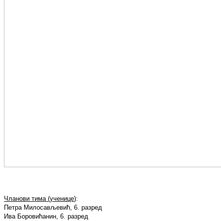
Чланови тима (ученице
):
Петра Милосављевић, 6. разред
Ива Боровићанин, 6. разред