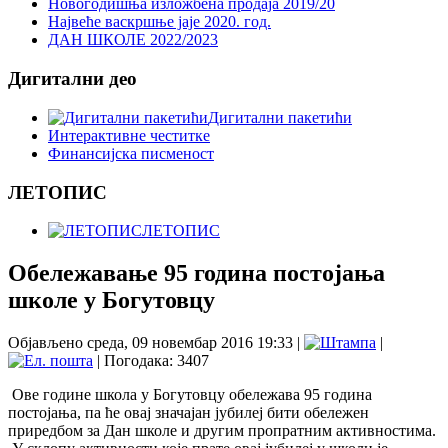
Новогодишња изложбена продаја 2019/20
Највеће васкршње јаје 2020. год.
ДАН ШКОЛЕ 2022/2023
Дигитални део
Дигитални пакетићи
Интерактивне честитке
Финансијска писменост
ЛЕТОПИС
ЛЕТОПИС
Обележавање 95 година постојања
школе у Богутовцу
Објављено среда, 09 новембар 2016 19:33
|
|
| Погодака: 3407
Ове године школа у Богутовцу обележава 95 година
постојања, па ће овај значајан јубилеј бити обележен
приредбом за Дан школе и другим пропратним активностима.