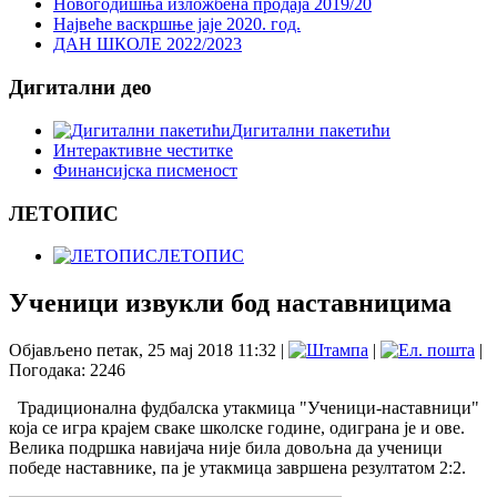
Новогодишња изложбена продаја 2019/20
Највеће васкршње јаје 2020. год.
ДАН ШКОЛЕ 2022/2023
Дигитални део
Дигитални пакетићи
Интерактивне честитке
Финансијска писменост
ЛЕТОПИС
ЛЕТОПИС
Ученици извукли бод наставницима
Објављено петак, 25 мај 2018 11:32
|
|
|
Погодака: 2246
Традиционална фудбалска утакмица "Ученици-наставници"
која се игра крајем сваке школске године, одиграна је и ове.
Велика подршка навијача није била довољна да ученици
победе наставнике, па је утакмица завршена резултатом 2:2.