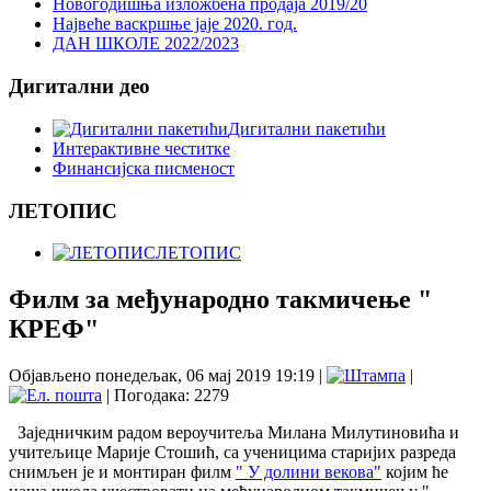
Новогодишња изложбена продаја 2019/20
Највеће васкршње јаје 2020. год.
ДАН ШКОЛЕ 2022/2023
Дигитални део
Дигитални пакетићи
Интерактивне честитке
Финансијска писменост
ЛЕТОПИС
ЛЕТОПИС
Филм за међународно такмичење "
КРЕФ"
Објављено понедељак, 06 мај 2019 19:19
|
|
| Погодака: 2279
Заједничким радом вероучитеља Милана Милутиновића и
учитељице Марије Стошић, са ученицима старијих разреда
снимљен је и монтиран филм
" У долини векова"
којим ће