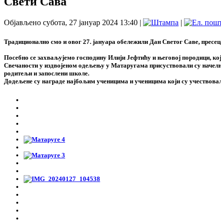
Свети Сава
Објављено субота, 27 јануар 2024 13:40
|
|
Традиционално смо и овог 27. јануара обележили Дан Светог Саве, прес
Посебно се захваљујемо господину Илији Јефтићу и његовој породици, ко
Свечаности у издвојеном одељењу у Матаругама присуствовали су начелн
родитељи и запослени школе.
Додељене су награде најбољим ученицима и ученицима који су учествов