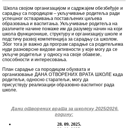
Школа својом организацијом и садржајем обезбеђује и
сарадњу са породицом – укључивање родитеља ради
успешног остваривања постављених циљева
образовања и васпитања. Укључивање родитеља на
различите начине помаже им да разумеју начин на који
школа функционише, структуру и организацију школе и
подстичу развој компетенција за сарадњу са школом.
Због тога је важно да програм сарадње са родитељима
нуди разноврсне видове активности у које могу да се
укључе родитељи у односу на своје обавезе,
способности и интересовања.
План сарадње са породицом обухвата и
организовање ДАНА ОТВОРЕНИХ ВРАТА ШКОЛЕ када
родитељи, односно старатељи, могу да
присуствују реализацији образовно-васпитног рада
школе.
Дани отворених врата за школску 2025/2026.
годину:
28. 09. 2025.