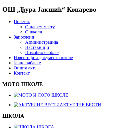
ОШ „Ђура Јакшић“ Конарево
Почетак
О нашем месту
О школи
Запослени
Администрација
Наставници
Помоћно особље
Извештаји и документа школе
Јавне набавке
Општа акта
Контакт
МОТО ШКОЛЕ
АКТУЕЛНЕ ВЕСТИ
ШКОЛА
ШКОЛА