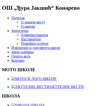
ОШ „Ђура Јакшић“ Конарево
Почетак
О нашем месту
О школи
Запослени
Администрација
Наставници
Помоћно особље
Извештаји и документа школе
Јавне набавке
Општа акта
Контакт
МОТО ШКОЛЕ
АКТУЕЛНЕ ВЕСТИ
ШКОЛА
ШКОЛА