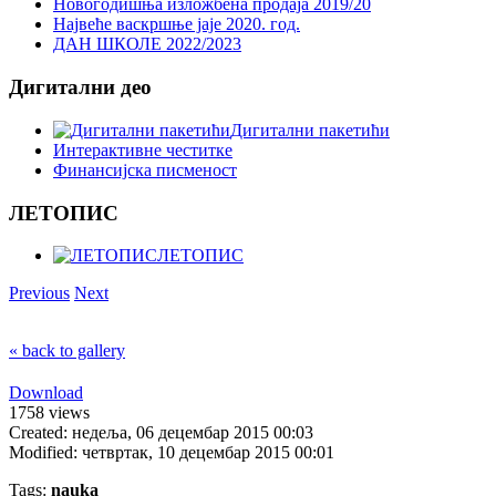
Новогодишња изложбена продаја 2019/20
Највеће васкршње јаје 2020. год.
ДАН ШКОЛЕ 2022/2023
Дигитални део
Дигитални пакетићи
Интерактивне честитке
Финансијска писменост
ЛЕТОПИС
ЛЕТОПИС
Previous
Next
« back to gallery
Download
1758 views
Created: недеља, 06 децембар 2015 00:03
Modified: четвртак, 10 децембар 2015 00:01
Tags:
nauka