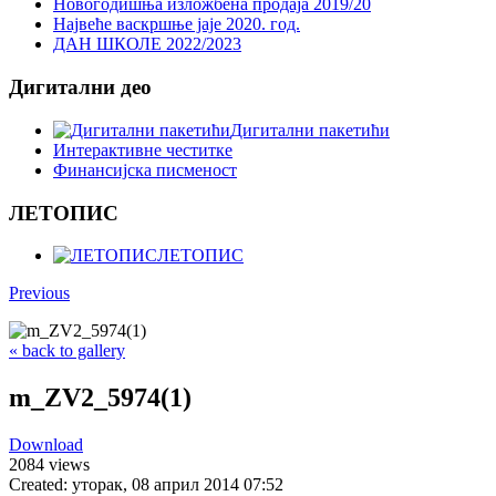
Новогодишња изложбена продаја 2019/20
Највеће васкршње јаје 2020. год.
ДАН ШКОЛЕ 2022/2023
Дигитални део
Дигитални пакетићи
Интерактивне честитке
Финансијска писменост
ЛЕТОПИС
ЛЕТОПИС
Previous
« back to gallery
m_ZV2_5974(1)
Download
2084 views
Created: уторак, 08 април 2014 07:52