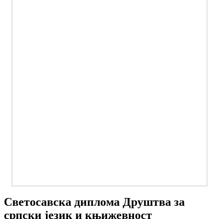
Светосавска диплома Друштва за
српски језик и књижевност