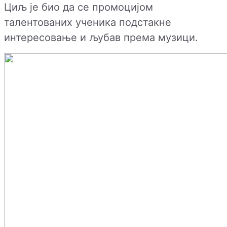
Циљ је био да се промоцијом
талентованих ученика подстакне
интересовање и љубав према музици.