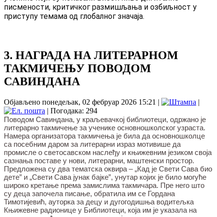
писмености, критичког размишљања и озбиљност у
приступу темама од глобалног значаја.
3. НАГРАДА НА ЛИТЕРАРНОМ
ТАКМИЧЕЊУ ПОВОДОМ
САВИНДАНА
Објављено понедељак, 02 фебруар 2026 15:21
|
|
| Погодака: 294
Поводом Савиндана, у краљевачкој библиотеци, одржано је
литерарно такмичење за ученике основношколског узраста.
Намера организатора такмичења је била да основношколце
са посебним даром за литерарни израз мотивише да
промисле о светосавском наслеђу и књижевним језиком своја
сазнања поставе у нови, литерарни, маштенски простор.
Предложена су два тематска оквира – „Кад је Свети Сава био
дете” и „Свети Сава јунак бајке”, унутар којих је било могуће
широко кретање према замислима такмичара. Пре него што
су деца започела писање, обратила им се Гордана
Тимотијевић, ауторка за децу и дугогодишња водитељка
Књижевне радионице у Библиотеци, која им је указала на