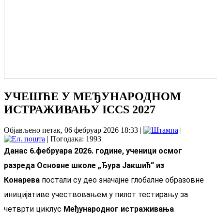
УЧЕШЋЕ У МЕЂУНАРОДНОМ
ИСТРАЖИВАЊУ ICCS 2027
Објављено петак, 06 фебруар 2026 18:33
|
|
| Погодака: 1993
Данас 6.фебруара 2026. године, ученици осмог
разреда Основне школе „Ђура Јакшић“ из
Конарева
постали су део значајне глобалне образовне
иницијативе учествовањем у пилот тестирању за
четврти циклус
Међународног истраживања