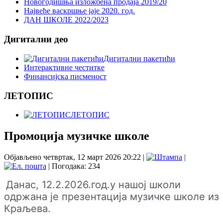
Новогодишња изложбена продаја 2019/20
Највеће васкршње јаје 2020. год.
ДАН ШКОЛЕ 2022/2023
Дигитални део
Дигитални пакетићи
Интерактивне честитке
Финансијска писменост
ЛЕТОПИС
ЛЕТОПИС
Промоција музичке школе
Објављено четвртак, 12 март 2026 20:22
|
|
| Погодака: 234
Данас, 12.2.2026.год.у нашој школи
одржана је презентација музичке школе из
Краљева.