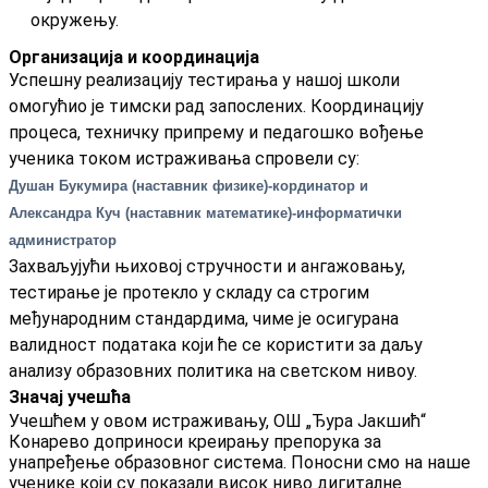
окружењу.
Организација и координација
Успешну реализацију тестирања у нашој школи
омогућио је тимски рад запослених. Координацију
процеса, техничку припрему и педагошко вођење
ученика током истраживања спровели су:
Душан Букумира (наставник физике)-кординатор и
Александра Куч (наставник математике)-информатички
администратор
Захваљујући њиховој стручности и ангажовању,
тестирање је протекло у складу са строгим
међународним стандардима, чиме је осигурана
валидност података који ће се користити за даљу
анализу образовних политика на светском нивоу.
Значај учешћа
Учешћем у овом истраживању, ОШ „Ђура Јакшић“
Конарево доприноси креирању препорука за
унапређење образовног система. Поносни смо на наше
ученике који су показали висок ниво дигиталне