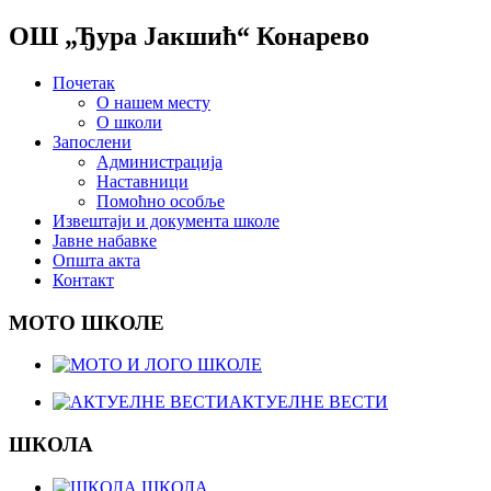
ОШ „Ђура Јакшић“ Конарево
Почетак
О нашем месту
О школи
Запослени
Администрација
Наставници
Помоћно особље
Извештаји и документа школе
Јавне набавке
Општа акта
Контакт
МОТО ШКОЛЕ
АКТУЕЛНЕ ВЕСТИ
ШКОЛА
ШКОЛА