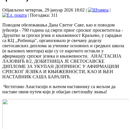
Објављено четвртак, 29 јануар 2026 18:02
|
|
| Погодака: 311
Поводом обележавања Дана Светог Саве, као и поводом
јубилеја - 790 година од смрти првог српског просветитеља -
Друштво за српски језик и књижевност Краљево, у сарадњи
са КЦ ,,Рибница", организовало је свечану доделу
светосавских диплома за ученике основних и средњих школа
(и њихових ментора) који су се нарочито истакли у
афирмацију српског језика и књижевности. АНАСТАСИЈА
ЛАЗОВИЋ 8/2, ДОБИТНИЦА ЈЕ СВЕТОСАВСКЕ
ДИПЛОМЕ ЗА УКУПАН ДОПРИНОС У АФИРМАЦИЈИ
СРПСКОГ ЈЕЗИКА И КЊИЖЕВНОСТИ, КАО И ЊЕН
НАСТАВНИК САША БАРАЛИЋ.
Честитамо Анастасији и њеном наставнику са жељом да
наставе овим путем који је обасјан светлошћу знања!