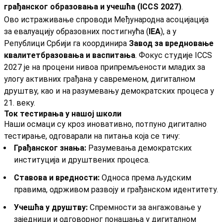
грађанског образовања и учешћа (ICCS 2027)
.
Ово истраживање спроводи Међународна асоцијација
за евалуацију образовних постигнућа (
IEA
), а у
Републици Србији га координира
Завод за вредновање
квалитетбразовања и васпитања
. Фокус студије ICCS
2027 је на процени нивоа припремљености младих за
улогу активних грађана у савременом, дигиталном
друштву, као и на разумевању демократских процеса у
21. веку.
Ток тестирања у нашој школи
Наши осмаци су кроз иновативно, потпуно дигитално
тестирање, одговарали на питања која се тичу:
Грађанског знања:
Разумевања демократских
институција и друштвених процеса.
Ставова и вредности:
Односа према људским
правима, одрживом развоју и грађанском идентитету.
Учешћа у друштву:
Спремности за ангажовање у
заједници и одговорног понашања у дигиталном