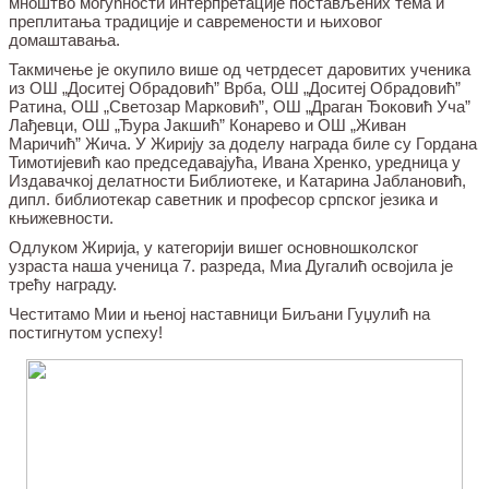
мноштво могућности интерпретације постављених тема и
преплитања традиције и савремености и њиховог
домаштавања.
Такмичење је окупило више од четрдесет даровитих ученика
из ОШ „Доситеј Обрадовић” Врба, ОШ „Доситеј Обрадовић”
Ратина, ОШ „Светозар Марковић”, ОШ „Драган Ђоковић Уча”
Лађевци, ОШ „Ђура Јакшић” Конарево и ОШ „Живан
Маричић” Жича. У Жирију за доделу награда биле су Гордана
Тимотијевић као председавајућа, Ивана Хренко, уредница у
Издавачкој делатности Библиотеке, и Катарина Јаблановић,
дипл. библиотекар саветник и професор српског језика и
књижевности.
Одлуком Жирија, у категорији вишег основношколског
узраста наша ученица 7. разреда, Миа Дугалић освојила је
трећу награду.
Честитамо Мии и њеној наставници Биљани Гуџулић на
постигнутом успеху!