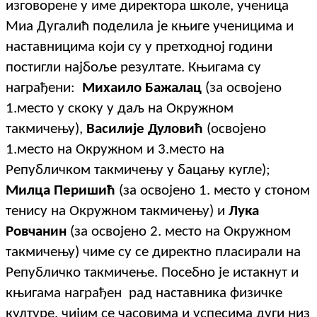
изговорене у име директора школе, ученица
Миа Дугалић поделила је књиге ученицима и
наставницима који су у претходној години
постигли најбоље резултате. Књигама су
награђени:
Михаило Бажалац
(за освојено
1.место у скоку у даљ на Окружном
такмичењу),
Василије Дуловић
(освојено
1.место на Окружном и 3.место на
Републичком такмичењу у бацању кугле);
Милца Перишић
(за освојено 1. место у стоном
тенису на Окружном такмичењу) и
Лука
Ровчанин
(за освојено 2. место на Окружном
такмичењу) чиме су се директно пласирали на
Републичко такмичење. Посебно је истакнут и
књигама награђен рад наставника физичке
културе, чијим се часовима и успесима дуги низ