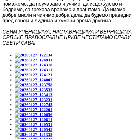
помажемо,
да поучавамо и учимо, да исцељујемо и
бодримо, са грехова враћамо и праштамо.
Да
имамо
добре мисли и чинимо
добра де
ла, да
будемо праведни
пред собом и људима
и
хумани према другима
.
СВИМ
УЧЕНИЦИМА
,
НАСТАВНИЦИМА И ВЕРНИЦИМА
СРПСКЕ ПРАВОСЛАВНЕ ЦРКВЕ ЧЕСТИТАМО
СЛАВУ
СВЕТИ САВА
!