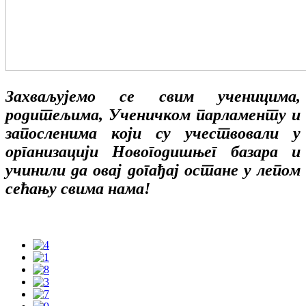
Захваљујемо се свим ученицима,
родитељима, Ученичком парламенту и
запосленима који су учествовали у
организацији Новогодишњег базара и
учинили да овај догађај остане у лепом
сећању свима нама!