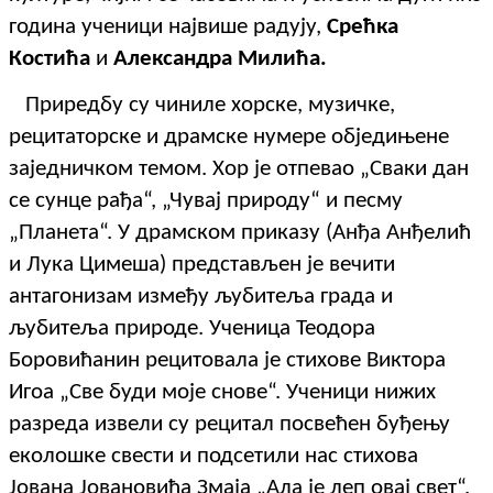
година ученици највише радују,
Срећка
Костића
и
Александра Милића.
Приредбу су чиниле хорске, музичке,
рецитаторске и драмске нумере обједињене
заједничком темом. Хор је отпевао „Сваки дан
се сунце рађа“, „Чувај природу“ и песму
„Планета“. У драмском приказу (Анђа Анђелић
и Лука Цимеша) представљен је вечити
антагонизам између љубитеља града и
љубитеља природе. Ученица Теодора
Боровићанин рецитовала је стихове Виктора
Игоа „Све буди моје снове“. Ученици нижих
разреда извели су рецитал посвећен буђењу
еколошке свести и подсетили нас стихова
Јована Јовановића Змаја „Ала је леп овај свет“.