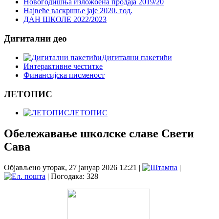
Новогодишња изложбена продаја 2019/20
Највеће васкршње јаје 2020. год.
ДАН ШКОЛЕ 2022/2023
Дигитални део
Дигитални пакетићи
Интерактивне честитке
Финансијска писменост
ЛЕТОПИС
ЛЕТОПИС
Обележавање школске славе Свети
Сава
Објављено уторак, 27 јануар 2026 12:21
|
|
| Погодака: 328