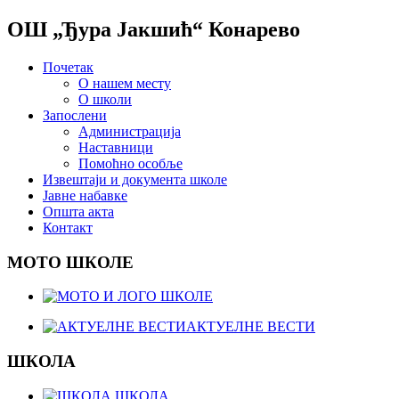
ОШ „Ђура Јакшић“ Конарево
Почетак
О нашем месту
О школи
Запослени
Администрација
Наставници
Помоћно особље
Извештаји и документа школе
Јавне набавке
Општа акта
Контакт
МОТО ШКОЛЕ
АКТУЕЛНЕ ВЕСТИ
ШКОЛА
ШКОЛА