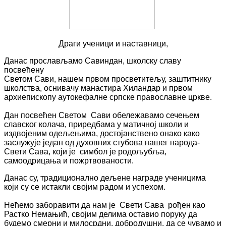
Драги ученици
и
наставници,
Данас прослављамо Савиндан, школску славу
посвећену
Светом Сави
,
нашем првом просветитељу, заштитнику
школства, оснивачу манастира Хиландар
и
првом
архиепископу аутокефалне српске православне цркве.
Дан посвећен Светом Сави
обележавамо
сечењем
славског колача, приредбама у матичној школи и
издвојеним одељењима, достојанствено онако како
заслужује ј
едан од духовних стубова нашег народа
-
Свети Сава, који је
симбол је родољубља,
самоодрицања и пожртвованости.
Данас су, традиционално дељене награде ученицима
који су се истакли својим радом и успехом.
Нећемо заборавити да нам је Свети
Сава
рођен као
Растко Немањић, својим делима
оставио
поруку да
будемо смерни и милосрдни,
добродушни, да се чувамо и