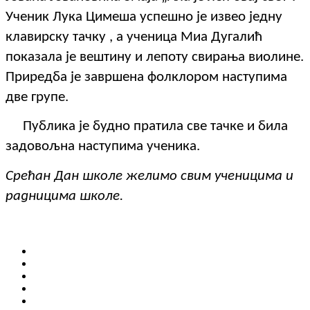
Ученик Лука Цимеша успешно је извео једну
клавирску тачку , а ученица Миа Дугалић
показала је вештину и лепоту свирања виолине.
Приредба је завршена фолклором наступима
две групе.
Публика је будно пратила све тачке и била
задовољна наступима ученика.
Срећан Дан школе желимо свим ученицима и
радницима школе.