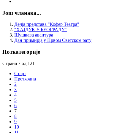
Још чланака...
Дечја представа "Кофер Театра"
"ХАЈДУК У БЕОГРАДУ"
Шушкава авантура
Дан примирја у Првом Светском рату
Поткатегорије
Страна 7 од 121
Старт
Претходна
2
3
4
5
6
7
8
9
10
11